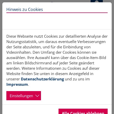
Direkt zur Hauptnavigation springen
Direkt zum Inhalt springen
Zur Unternavigation springen
Hinweis zu Cookies
Home
Unterstützung
Organisationen
Diese Webseite nutzt Cookies zur detaillierten Analyse der
Nutzungsstatistik, um daraus eventuelle Verbesserungen
der Seite abzuleiten, und für die Einbindung von
Videoinhalten. Den Umfang der Cookies können sie
Organisationen
auswählen. Ihre Auswahl kann über das Cookie-Item-Bild
am linken Bildschirmrand auf jeder Seite geändert
werden. Weitere Informationen zu Cookies auf dieser
Website finden Sie unten in diesem Anzeigefeld in
Hier finden Sie Organisationen, die Ihnen u.U. zu den jeweils
unserer
Datenschutzerklärung
und zu uns im
ausgewiesenen Bereichen hilfreich sein können. Diese
Impressum
.
Auflistung erhebt nicht den Anspruch auf Vollständigkeit.
Einstellungen
Aegidienhof e. V. Aegidienhof e. V.
Alle Cookies ablehnen