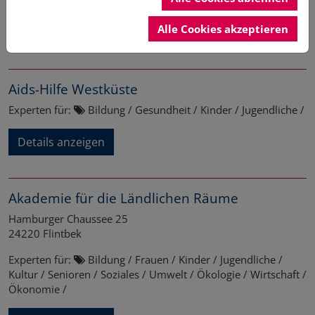
Experten für:
Organisationen / Kultur / Soziales /
Alle Cookies akzeptieren
Details anzeigen
Aids-Hilfe Westküste
Experten für:
Bildung / Gesundheit / Kinder / Jugendliche /
Details anzeigen
Akademie für die Ländlichen Räume
Hamburger Chaussee 25
24220
Flintbek
Experten für:
Bildung / Frauen / Kinder / Jugendliche /
Kultur / Senioren / Soziales / Umwelt / Ökologie / Wirtschaft /
Ökonomie /