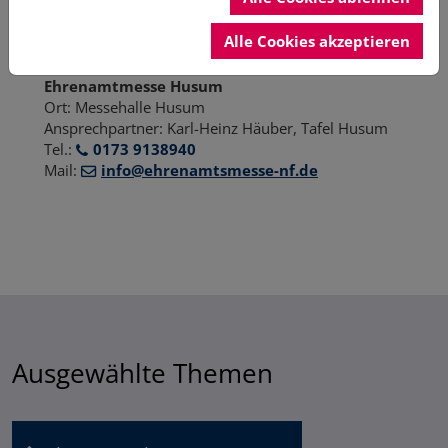
0
4121 231 0
Alle Cookies akzeptieren
12. September 2026
Ehrenamtmesse Husum
Ort: Messehalle Husum
Ansprechpartner:
Karl-Heinz Häuber, Tafel Husum
Tel.
:
0173 9138940
Mail:
info@ehrenamtsmesse-nf.de
Ausgewählte Themen