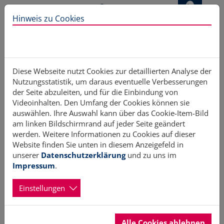
Direkt zur Hauptnavigation springen
Direkt zum Inhalt springen
Hinweis zu Cookies
Home
Aktiv werden
EhrenamtMessen
Termine für EhrenamtMessen
Diese Webseite nutzt Cookies zur detaillierten Analyse der
Nutzungsstatistik, um daraus eventuelle Verbesserungen
der Seite abzuleiten, und für die Einbindung von
Videoinhalten. Den Umfang der Cookies können sie
auswählen. Ihre Auswahl kann über das Cookie-Item-Bild
Termine für EhrenamtMessen
am linken Bildschirmrand auf jeder Seite geändert
werden. Weitere Informationen zu Cookies auf dieser
Website finden Sie unten in diesem Anzeigefeld in
unserer
Datenschutzerklärung
und zu uns im
Mit Stand vom 17.03.2026 sind folgende Termine bekannt:
Impressum
.
30. Mai 2026, 12:00 - 17:00 Uhr
Einstellungen
Ehrenamtmesse Elmshorn
Ort:
Rathaus/ Rathausvorplatz und Weiße
Villa/Hochzeitsgarten
Kontakt:
kulturundweiterbildung@elmshorn.de
,
Alle Cookies ablehnen