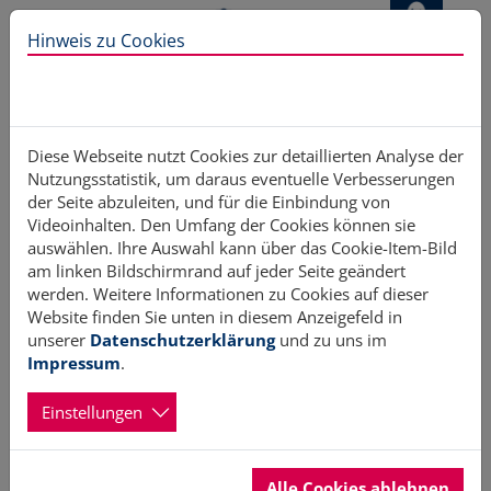
Direkt zur Hauptnavigation springen
Direkt zum Inhalt springen
Hinweis zu Cookies
Home
Aktiv werden
Engagementfelder
Weisser Ring
Diese Webseite nutzt Cookies zur detaillierten Analyse der
Nutzungsstatistik, um daraus eventuelle Verbesserungen
der Seite abzuleiten, und für die Einbindung von
Videoinhalten. Den Umfang der Cookies können sie
WEISSER RING e.V.
auswählen. Ihre Auswahl kann über das Cookie-Item-Bild
am linken Bildschirmrand auf jeder Seite geändert
werden. Weitere Informationen zu Cookies auf dieser
Website finden Sie unten in diesem Anzeigefeld in
unserer
Datenschutzerklärung
und zu uns im
Impressum
.
Einstellungen
Alle Cookies ablehnen