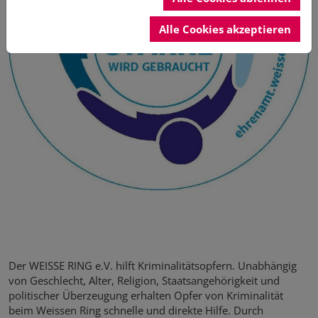
Alle Cookies akzeptieren
Der WEISSE RING e.V. hilft Kriminalitätsopfern. Unabhängig
von Geschlecht, Alter, Religion, Staatsangehörigkeit und
politischer Überzeugung erhalten Opfer von Kriminalität
beim Weissen Ring schnelle und direkte Hilfe. Durch