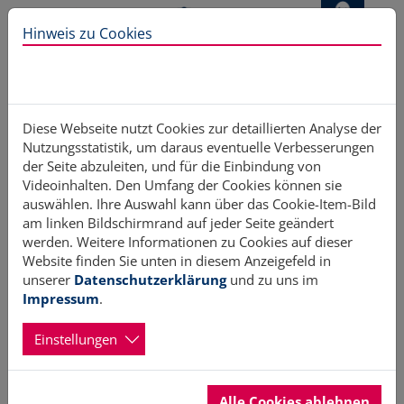
Direkt zur Hauptnavigation springen
Direkt zum Inhalt springen
Hinweis zu Cookies
Home
Aktiv werden
Freiwilligenagenturen
Diese Webseite nutzt Cookies zur detaillierten Analyse der
Nutzungsstatistik, um daraus eventuelle Verbesserungen
der Seite abzuleiten, und für die Einbindung von
Videoinhalten. Den Umfang der Cookies können sie
Regionale Freiwilligenagenturen in
auswählen. Ihre Auswahl kann über das Cookie-Item-Bild
am linken Bildschirmrand auf jeder Seite geändert
Schleswig-Holstein
werden. Weitere Informationen zu Cookies auf dieser
Website finden Sie unten in diesem Anzeigefeld in
unserer
Datenschutzerklärung
und zu uns im
Impressum
.
Die kommunalen Freiwilligenagenturen sind Vermittler
zwischen ehrenamtlich engagierten Menschen und
Einstellungen
Organisationen, die Menschen suchen, welche bereit sind,
sich auf den unterschiedlichsten Gebieten zu engagieren.
Alle Cookies ablehnen
Sie informieren und beraten Menschen, die an einem