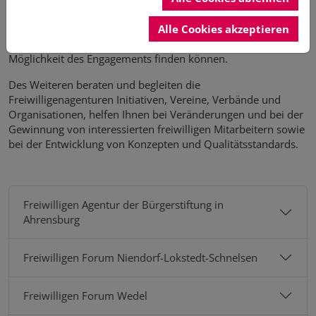
ehrenamtlichen Engagement interessiert sind, individuell
über die vielfältigen Aufgaben und Einsatzfelder und helfen
Alle Cookies akzeptieren
dabei, dass die Interessierten eine für sie ansprechende
Möglichkeit des Engagements finden können.
Des Weiteren beraten und begleiten die
Freiwilligenagenturen Initiativen, Vereine, Verbände und
Organisationen, helfen Ihnen bei Veränderungen und bei der
Gewinnung von interessierten freiwilligen Mitarbeitern sowie
bei der Entwicklung von Konzepten und Qualitätsstandards.
Freiwilligen Agentur der Bürgerstiftung in
Ahrensburg
Freiwilligen Forum Niendorf-Lokstedt-Schnelsen
Freiwilligen Forum Wedel