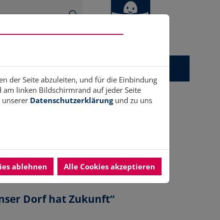
gitales
Ukrainehilfe
Anerkennung
en der Seite abzuleiten, und für die Einbindung
am linken Bildschirmrand auf jeder Seite
n unserer
Datenschutzerklärung
und zu uns
kies ablehnen
Alle Cookies akzeptieren
nser Dorf hat Zukunft“