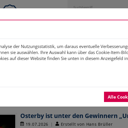
Engagementstrategie
Studien
Fortbildung
Di
Analyse der Nutzungsstatistik, um daraus eventuelle Verbesserung
nen sie auswählen. Ihre Auswahl kann über das Cookie-Item-Bild 
ies auf dieser Website finden Sie unten in diesem Anzeigefeld i
Aktuelles
Alle Coo
1
2
3
…
nächste
Osterby ist unter den Gewinnern „U
19.07.2026
Erstellt von Hans Brüller