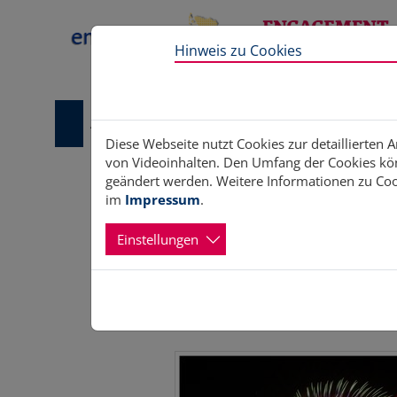
Direkt zur Hauptnavigation springen
Direkt zum Inhalt springen
Hinweis zu Cookies
Aktuelles
Aktiv werden
Unterstützung
Diese Webseite nutzt Cookies zur detaillierten 
von Videoinhalten. Den Umfang der Cookies kön
geändert werden. Weitere Informationen zu Cook
im
Impressum
.
Einstellungen