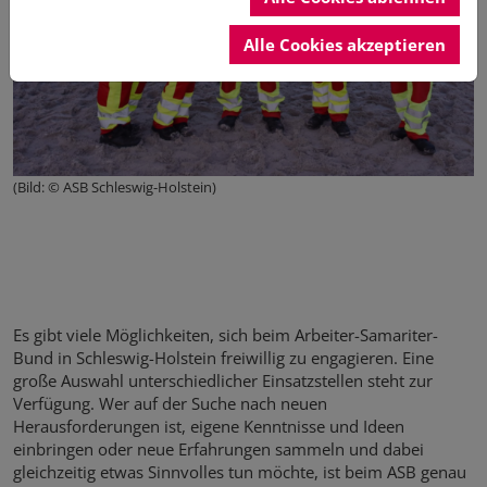
Alle Cookies akzeptieren
(Bild: © ASB Schleswig-Holstein)
Es gibt viele Möglichkeiten, sich beim Arbeiter-Samariter-
Bund in Schleswig-Holstein freiwillig zu engagieren. Eine
große Auswahl unterschiedlicher Einsatzstellen steht zur
Verfügung. Wer auf der Suche nach neuen
Herausforderungen ist, eigene Kenntnisse und Ideen
einbringen oder neue Erfahrungen sammeln und dabei
gleichzeitig etwas Sinnvolles tun möchte, ist beim ASB genau