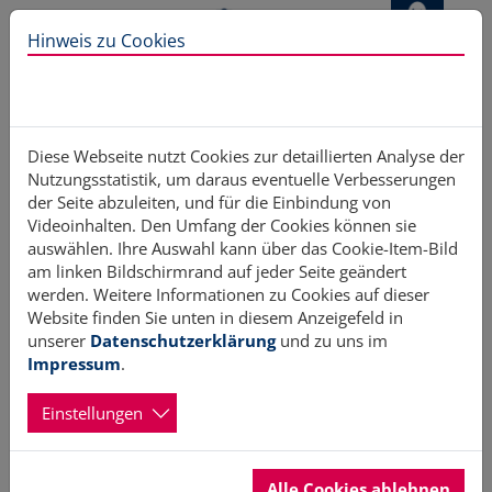
Direkt zur Hauptnavigation springen
Direkt zum Inhalt springen
Hinweis zu Cookies
Home
Aktiv werden
Engagementfelder
ASB
Diese Webseite nutzt Cookies zur detaillierten Analyse der
Nutzungsstatistik, um daraus eventuelle Verbesserungen
der Seite abzuleiten, und für die Einbindung von
Videoinhalten. Den Umfang der Cookies können sie
Arbeiter-Samariter-Bund (ASB)
auswählen. Ihre Auswahl kann über das Cookie-Item-Bild
am linken Bildschirmrand auf jeder Seite geändert
werden. Weitere Informationen zu Cookies auf dieser
Website finden Sie unten in diesem Anzeigefeld in
unserer
Datenschutzerklärung
und zu uns im
Impressum
.
Einstellungen
Alle Cookies ablehnen